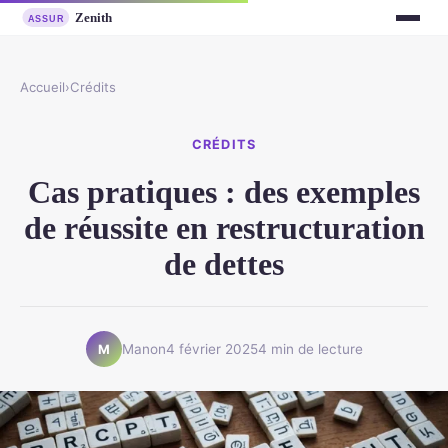
Accueil
›
Crédits
CRÉDITS
Cas pratiques : des exemples
de réussite en restructuration
de dettes
Manon
4 février 2025
4 min de lecture
M