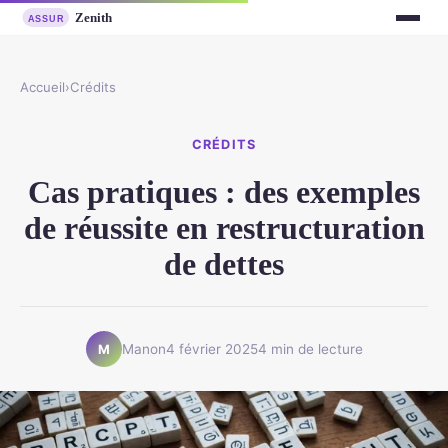
Accueil
›
Crédits
CRÉDITS
Cas pratiques : des exemples
de réussite en restructuration
de dettes
Manon
4 février 2025
4 min de lecture
M