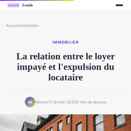
Accueil
›
Immobilier
IMMOBILIER
La relation entre le loyer
impayé et l'expulsion du
locataire
Manon
11 février 2025
5 min de lecture
M